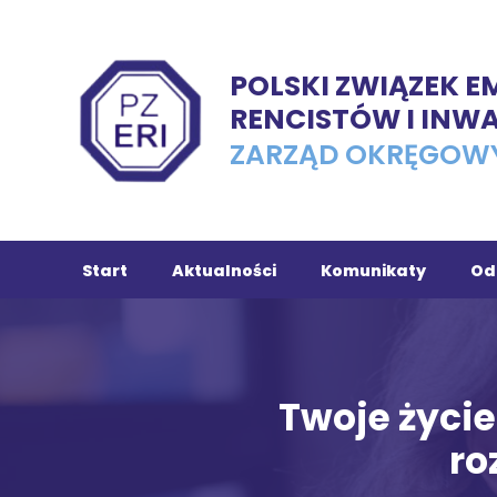
POLSKI ZWIĄZEK 
RENCISTÓW I INW
ZARZĄD OKRĘGOW
Start
Aktualności
Komunikaty
Od
Ch
Tu
Twoje życie
In
ro
Ko