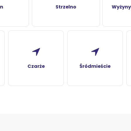
in
Strzelno
Wyżyny
Czarże
Śródmieście