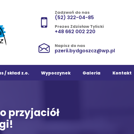
Zadzwoń do nas
(52) 322-04-85
Prezes Zdzisław Tylicki
+48 662 002 220
Napisz do nas
pzerii.bydgoszcz@wp.pl
s / skład z.o.
Wypoczynek
Galeria
Kontakt
o przyjaciół
gi!