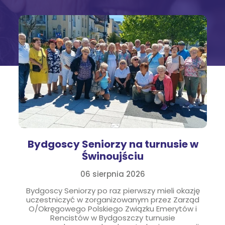
kło
Solec Kujawski
pólno
Wzgórze Wolności
iecie
Szubin
in
Strzelno
ęcbork
Wyżyny Kapuściska
Szwederowo
Bydgoscy Seniorzy na turnusie w
Błonie
Świnoujściu
Bartodzieje
06 sierpnia 2026
Czarże
Bydgoscy Seniorzy po raz pierwszy mieli okazję
uczestniczyć w zorganizowanym przez Zarząd
O/Okręgowego Polskiego Związku Emerytów i
Śródmieście
Rencistów w Bydgoszczy turnusie