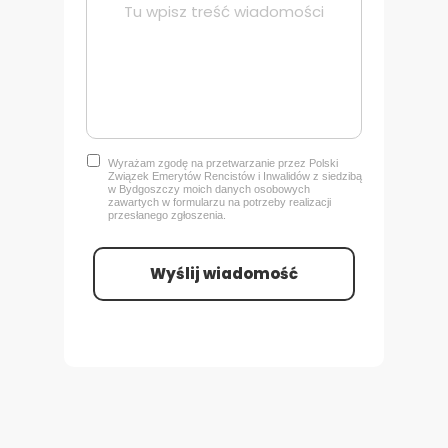
Wyrażam zgodę na przetwarzanie przez Polski
Związek Emerytów Rencistów i Inwalidów z siedzibą
w Bydgoszczy
moich danych osobowych
zawartych w formularzu na potrzeby realizacji
przesłanego zgłoszenia.
Wyślij wiadomość