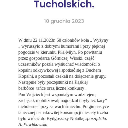
Tucholskich.
10 grudnia 2023
W dniu 22.11.2023r. 58 członków koła „ Wyżyny
„ wyruszyło z dobrymi humorami i przy pięknej
pogodzie w kierunku Piła-Młyn.
Po powitaniu
przez gospodarza Górniczej Wioski,
część
uczestników poszła wysłuchać wiadomości o
kopalni odkrywkowej i spotkać się z Duchem
Kopalni, a pozostali czekali na dołączenie grupy.
Następnie były poczęstunki na śląskiej
barbórce
tańce oraz liczne konkursy .
Pan Wojciech jest wspaniałym wodzirejem,
zachęcał,
mobilizował, nagradzał i były też kary”
niebolesne” przy salwach śmiechu. Po gimnastyce
tanecznej i smakowitej konsumpcji niestety trzeba
było wrócić do Bydgoszczy Notatkę
sporządziła:
A. Pawlikowska