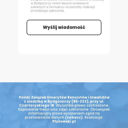
w Bydgoszczy
moich danych osobowych
zawartych w formularzu na potrzeby realizacji
przesłanego zgłoszenia.
Wyślij wiadomość
Polski Związek Emerytów Rencistów i Inwalidów
z siedzibą w Bydgoszczy (85-222), przy ul.
Czartoryskiego 18
. Wszystkie prawa zastrzeżone.
Kopiowanie treści oraz zdjęć zabronione. Obowiązek
informacyjny przed wyrażeniem zgód na
przetwarzanie danych
(zobacz)
.
Realizacja:
Plutowski.pl