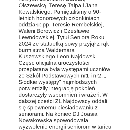
Olszewską, Teresę Talpa i Jana
Kowalskiego. Pamiętaliśmy o 90-
letnich honorowych członkiniach
oddziału: pp. Teresie Rembelskiej,
Walerii Borowicz i Czesławie
Lewndowskiej. Tytuł Seniora Roku
2024 ze statuetką sowy przyjął z rąk
burmistrza Waldemara
Kuszewskiego Leon Najdowski.
Część oficjalna uroczystości
przeplatana była występami uczniów
ze Szkół Podstawowych nr1 i nr2. „
Słodkie występy” najmłodszych
potwierdziły integrację pokoleń,
dostarczyły wspomnień i wrażeń. W
dalszej części ZL Najdowscy oddali
się śpiewnemu biesiadowaniu z
seniorami. Na koniec DJ Joasia
Nowakowska spowodowała
wyzwolenie energii seniorom w tańcu