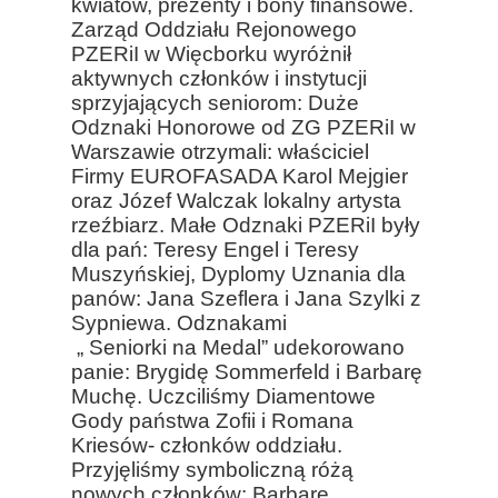
kwiatów, prezenty i bony finansowe.
Zarząd Oddziału Rejonowego
PZERiI w Więcborku wyróżnił
aktywnych członków i instytucji
sprzyjających seniorom: Duże
Odznaki Honorowe od ZG PZERiI w
Warszawie otrzymali: właściciel
Firmy EUROFASADA Karol Mejgier
oraz Józef Walczak lokalny artysta
rzeźbiarz. Małe Odznaki PZERiI były
dla pań: Teresy Engel i Teresy
Muszyńskiej, Dyplomy Uznania dla
panów: Jana Szeflera i Jana Szylki z
Sypniewa. Odznakami
„ Seniorki na Medal” udekorowano
panie: Brygidę Sommerfeld i Barbarę
Muchę. Uczciliśmy Diamentowe
Gody państwa Zofii i Romana
Kriesów- członków oddziału.
Przyjęliśmy symboliczną różą
nowych członków: Barbarę