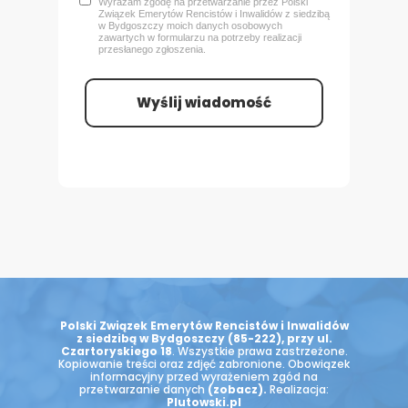
Wyrażam zgodę na przetwarzanie przez Polski
Związek Emerytów Rencistów i Inwalidów z siedzibą
w Bydgoszczy
moich danych osobowych
zawartych w formularzu na potrzeby realizacji
przesłanego zgłoszenia.
Wyślij wiadomość
Polski Związek Emerytów Rencistów i Inwalidów
z siedzibą w Bydgoszczy (85-222), przy ul.
Czartoryskiego 18
. Wszystkie prawa zastrzeżone.
Kopiowanie treści oraz zdjęć zabronione. Obowiązek
informacyjny przed wyrażeniem zgód na
przetwarzanie danych
(zobacz)
.
Realizacja:
Plutowski.pl