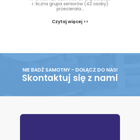
r. liczna grupa seniorów (42 osoby)
przecierała...
Czytaj więcej >>
NIE BADŹ SAMOTNY - DOŁĄCZ DO NAS!
Skontaktuj się z nami