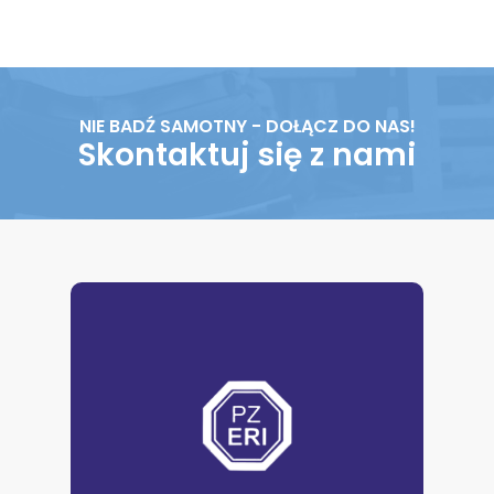
NIE BADŹ SAMOTNY - DOŁĄCZ DO NAS!
Skontaktuj się z nami