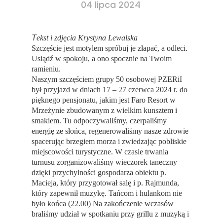
04 lipca 2024
T
ekst i zdjęcia Krystyna Lewalska
Szczęście jest motylem spróbuj je złapać, a odleci.
Usiądź w spokoju, a ono spocznie na Twoim
ramieniu.
Naszym szczęściem grupy 50 osobowej PZERiI
był przyjazd w dniach 17 – 27 czerwca 2024 r. do
pięknego pensjonatu, jakim jest Faro Resort w
Mrzeżynie zbudowanym z wielkim kunsztem i
smakiem. Tu odpoczywaliśmy, czerpaliśmy
energię ze słońca, regenerowaliśmy nasze zdrowie
spacerując brzegiem morza i zwiedzając pobliskie
miejscowości turystyczne. W czasie trwania
turnusu zorganizowaliśmy wieczorek taneczny
dzięki przychylności gospodarza obiektu p.
Macieja, który przygotował salę i p. Rajmunda,
który zapewnił muzykę. Tańcom i hulankom nie
było końca (22.00) Na zakończenie wczasów
braliśmy udział w spotkaniu przy grillu z muzyką i