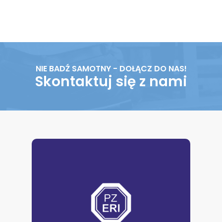
NIE BADŹ SAMOTNY - DOŁĄCZ DO NAS!
Skontaktuj się z nami