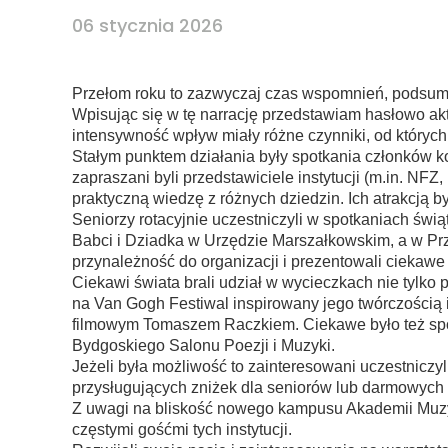
06 stycznia 2026
Przełom roku to zazwyczaj czas wspomnień, podsum
Wpisując się w tę narrację przedstawiam hasłowo akt
intensywność wpływ miały różne czynniki, od któryc
Stałym punktem działania były spotkania członków k
zapraszani byli przedstawiciele instytucji (m.in. NFZ
praktyczną wiedzę z różnych dziedzin. Ich atrakcją b
Seniorzy rotacyjnie uczestniczyli w spotkaniach świ
Babci i Dziadka w Urzędzie Marszałkowskim, a w P
przynależność do organizacji i prezentowali ciekawe
Ciekawi świata brali udział w wycieczkach nie tylko 
na Van Gogh Festiwal inspirowany jego twórczością i
filmowym Tomaszem Raczkiem. Ciekawe było też spo
Bydgoskiego Salonu Poezji i Muzyki.
Jeżeli była możliwość to zainteresowani uczestniczyl
przysługujących zniżek dla seniorów lub darmowych
Z uwagi na bliskość nowego kampusu Akademii Muzycz
częstymi gośćmi tych instytucji.