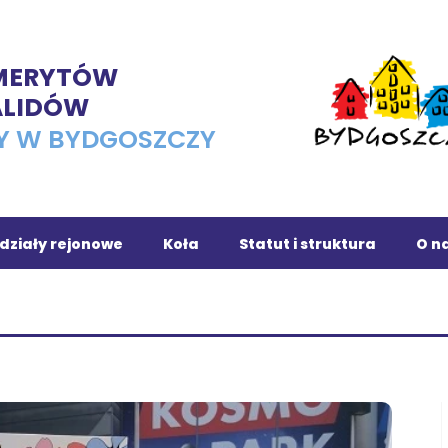
EMERYTÓW
ALIDÓW
Y W BYDGOSZCZY
działy rejonowe
Koła
Statut i struktura
O na
ojnice
Osiedle Leśne
chola
Dąbrowa Chełmińska
owrocław
Fordon
ronowo
Romet