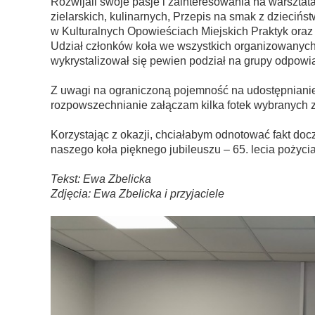
Rozwijali swoje pasje i zainteresowania na warsztat
zielarskich, kulinarnych, Przepis na smak z dziecińst
w Kulturalnych Opowieściach Miejskich Praktyk oraz
Udział członków koła we wszystkich organizowanych 
wykrystalizował się pewien podział na grupy odpow
Z uwagi na ograniczoną pojemność na udostępnianie 
rozpowszechnianie załączam kilka fotek wybranych 
Korzystając z okazji, chciałabym odnotować fakt do
naszego koła pięknego jubileuszu – 65. lecia pożycia
Tekst: Ewa Zbelicka
Zdjęcia: Ewa Zbelicka i przyjaciele