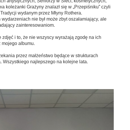
ach artystycznych, Seniorzy w Sieci, kosmetycznych,
wa koleżanki Grażyny znalazł się w „Przepiśniku” czyli
 Tradycji wydanym przez Młyny Rothera.
wydarzeniach nie był może zbyt oszałamiający, ale
iadający zainteresowaniom.
zdjęć i to, że nie wszyscy wyrażają zgodę na ich
z mojego albumu.
czekania przez małżeństwo będące w strukturach
. Wszystkiego najlepszego na kolejne lata.