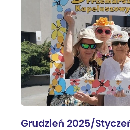
Na
Sę
Św
Żn
Wi
Grudzień 2025/Stycze