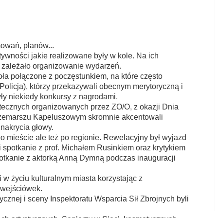
ZUS
Łęgnowo
owań, planów...
ywności jakie realizowane były w kole. Na ich
h zależało organizowanie wydarzeń.
oła połączone z poczęstunkiem, na które często
, Policja), którzy przekazywali obecnym merytoryczną i
yły niekiedy konkursy z nagrodami.
ątecznych organizowanych przez ZO/O, z okazji Dnia
rzemarszu Kapeluszowym skromnie akcentowali
 nakrycia głowy.
po mieście ale też po regionie. Rewelacyjny był wyjazd
 spotkanie z prof. Michałem Rusinkiem oraz krytykiem
tkanie z aktorką Anną Dymną podczas inauguracji
i w życiu kulturalnym miasta korzystając z
 wejściówek.
nej i sceny Inspektoratu Wsparcia Sił Zbrojnych byli