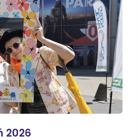
kło
Solec Kujawski
pólno
Wzgórze Wolności
iecie
Szubin
in
Strzelno
ęcbork
Wyżyny Kapuściska
Szwederowo
Błonie
Bartodzieje
Czarże
ń 2026
Śródmieście