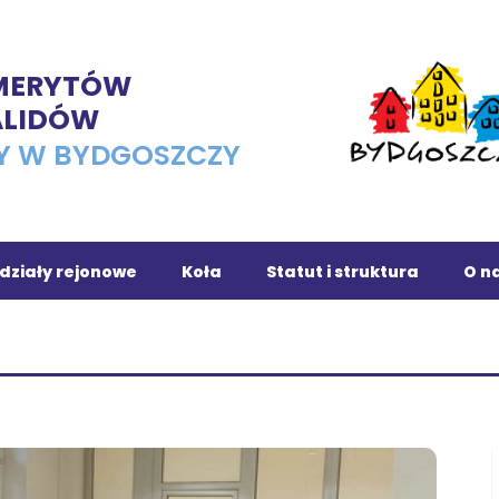
EMERYTÓW
ALIDÓW
Y W BYDGOSZCZY
działy rejonowe
Koła
Statut i struktura
O na
ojnice
Osiedle Leśne
chola
Dąbrowa Chełmińska
owrocław
Fordon
ronowo
Romet