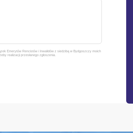
ązek Emerytów Rencistów i Inwalidów z siedzibą w Bydgoszczy
moich
by realizacji przesłanego zgłoszenia.