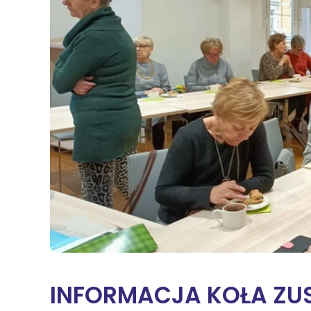
Na
Sę
Św
Żn
Wi
INFORMACJA KOŁA ZUS 