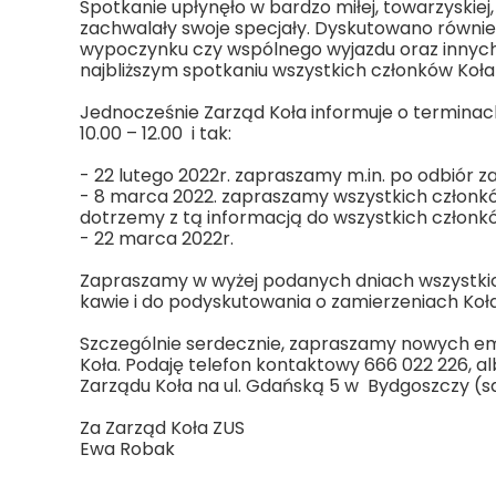
Spotkanie upłynęło w bardzo miłej, towarzyskiej
zachwalały swoje specjały. Dyskutowano równie
wypoczynku czy wspólnego wyjazdu oraz innych 
najbliższym spotkaniu wszystkich członków Koł
Jednocześnie Zarząd Koła informuje o terminach
10.00 – 12.00 i tak:
- 22 lutego 2022r. zapraszamy m.in. po odbiór z
- 8 marca 2022. zapraszamy wszystkich członk
dotrzemy z tą informacją do wszystkich członkó
- 22 marca 2022r.
Zapraszamy w wyżej podanych dniach wszystkic
kawie i do podyskutowania o zamierzeniach Koła
Szczególnie serdecznie, zapraszamy nowych em
Koła. Podaję telefon kontaktowy 666 022 226, 
Zarządu Koła na ul. Gdańską 5 w Bydgoszczy (s
Za Zarząd Koła ZUS
Ewa Robak