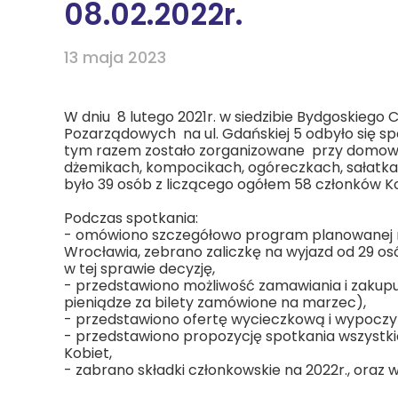
08.02.2022r.
13 maja 2023
W dniu 8 lutego 2021r. w siedzibie Bydgoskiego 
Pozarządowych na ul. Gdańskiej 5 odbyło się sp
tym razem zostało zorganizowane przy domowy
dżemikach, kompocikach, ogóreczkach, sałatkac
było 39 osób z liczącego ogółem 58 członków Ko
Podczas spotkania:
- omówiono szczegółowo program planowanej na 3
Wrocławia, zebrano zaliczkę na wyjazd od 29 os
w tej sprawie decyzję,
- przedstawiono możliwość zamawiania i zakupu 
pieniądze za bilety zamówione na marzec),
- przedstawiono ofertę wycieczkową i wypoczy
- przedstawiono propozycję spotkania wszystkic
Kobiet,
- zabrano składki członkowskie na 2022r., oraz w