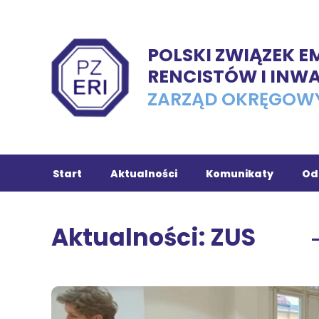
POLSKI ZWIĄZEK 
RENCISTÓW I INW
ZARZĄD OKRĘGOW
Start
Aktualności
Komunikaty
Od
Ch
Aktualności: ZUS
Tu
In
Ko