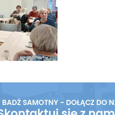
E BADŹ SAMOTNY - DOŁĄCZ DO N
Skontaktuj się z nam