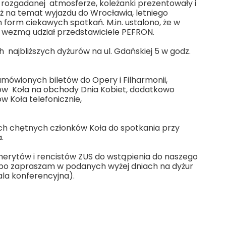
, rozgadanej atmosferze, koleżanki prezentowały i
ż na temat wyjazdu do Wrocławia, letniego
form ciekawych spotkań. M.in. ustalono, że w
a wezmą udział przedstawiciele PEFRON.
 najbliższych dyżurów na ul. Gdańskiej 5 w godz.
amówionych biletów do Opery i Filharmonii,
ów Koła na obchody Dnia Kobiet, dodatkowo
w Koła telefonicznie,
h chętnych członków Koła do spotkania przy
.
erytów i rencistów ZUS do wstąpienia do naszego
albo zapraszam w podanych wyżej dniach na dyżur
ala konferencyjna).