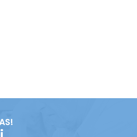
AS!
i