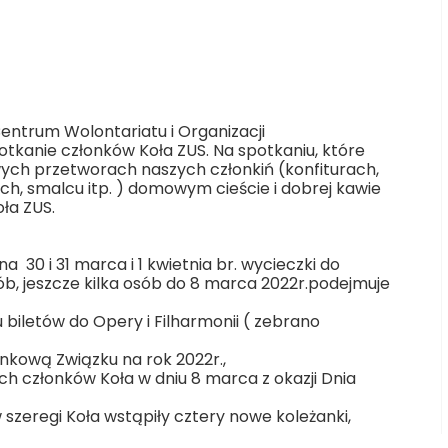
ZUS
Łęgnowo
Centrum Wolontariatu i Organizacji
otkanie członków Koła ZUS. Na spotkaniu, które
ch przetworach naszych członkiń (konfiturach,
h, smalcu itp. ) domowym cieście i dobrej kawie
ła ZUS.
0 i 31 marca i 1 kwietnia br. wycieczki do
ób, jeszcze kilka osób do 8 marca 2022r.podejmuje
biletów do Opery i Filharmonii ( zebrano
nkową Związku na rok 2022r.,
h członków Koła w dniu 8 marca z okazji Dnia
 szeregi Koła wstąpiły cztery nowe koleżanki,