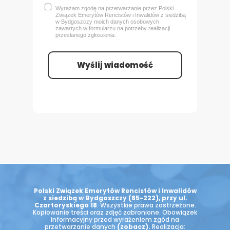
Wyrażam zgodę na przetwarzanie przez Polski
Związek Emerytów Rencistów i Inwalidów z siedzibą
w Bydgoszczy
moich danych osobowych
zawartych w formularzu na potrzeby realizacji
przesłanego zgłoszenia.
Wyślij wiadomość
Polski Związek Emerytów Rencistów i Inwalidów
z siedzibą w Bydgoszczy (85-222), przy ul.
Czartoryskiego 18
. Wszystkie prawa zastrzeżone.
Kopiowanie treści oraz zdjęć zabronione. Obowiązek
informacyjny przed wyrażeniem zgód na
przetwarzanie danych
(zobacz)
.
Realizacja: