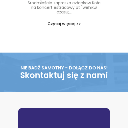
Srodmieście zaprasza członkow Koła
na koncert estradowy pt "wehikuł
czasu;...
Czytaj więcej >>
NIE BADŹ SAMOTNY - DOŁĄCZ DO NAS!
Skontaktuj się z nami