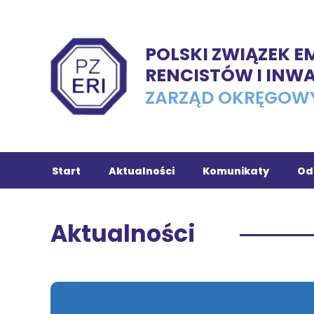
POLSKI ZWIĄZEK 
RENCISTÓW I INW
ZARZĄD OKRĘGOW
Start
Aktualności
Komunikaty
Od
Ch
Aktualności
Tu
In
Ko