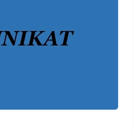
kło
Solec Kujawski
pólno
Wzgórze Wolności
iecie
Szubin
in
Strzelno
ęcbork
Wyżyny Kapuściska
Szwederowo
Błonie
Bartodzieje
Czarże
Śródmieście