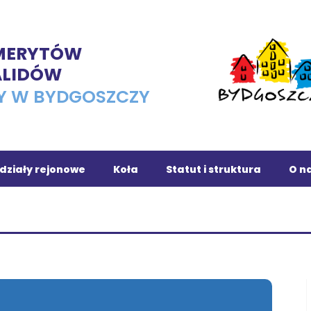
EMERYTÓW
ALIDÓW
Y W BYDGOSZCZY
działy rejonowe
Koła
Statut i struktura
O na
ojnice
Osiedle Leśne
chola
Dąbrowa Chełmińska
owrocław
Fordon
ronowo
Romet