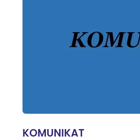
Na
Sę
Św
Żn
Wi
KOMUNIKAT