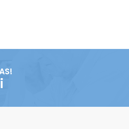
AS!
i