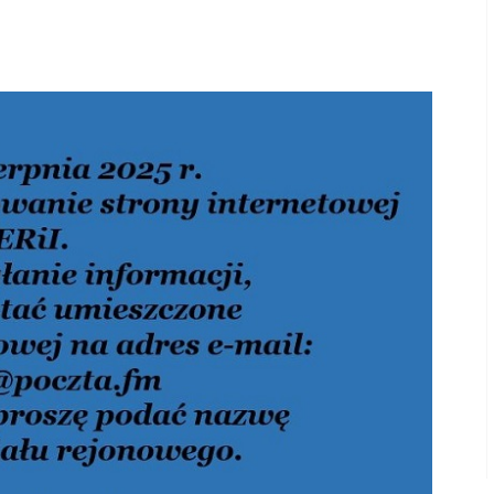
ZUS
Łęgnowo