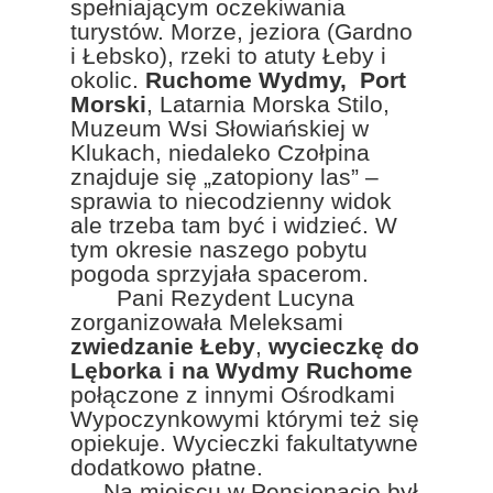
spełniającym oczekiwania
turystów. Morze, jeziora (Gardno
i Łebsko), rzeki to atuty Łeby i
okolic.
Ruchome Wydmy, Port
Morski
, Latarnia Morska Stilo,
Muzeum Wsi Słowiańskiej w
Klukach, niedaleko Czołpina
znajduje się „zatopiony las” –
sprawia to niecodzienny widok
ale trzeba tam być i widzieć. W
tym okresie naszego pobytu
pogoda sprzyjała spacerom.
Pani Rezydent Lucyna
zorganizowała Meleksami
zwiedzanie Łeby
,
wycieczkę do
Lęborka i na Wydmy Ruchome
połączone z innymi Ośrodkami
Wypoczynkowymi którymi też się
opiekuje. Wycieczki fakultatywne
dodatkowo płatne.
Na miejscu w Pensjonacie był