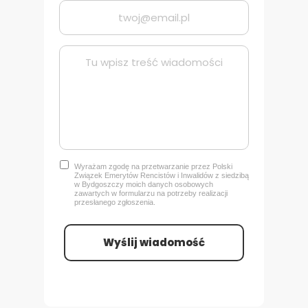
Wyrażam zgodę na przetwarzanie przez Polski
Związek Emerytów Rencistów i Inwalidów z siedzibą
w Bydgoszczy
moich danych osobowych
zawartych w formularzu na potrzeby realizacji
przesłanego zgłoszenia.
Wyślij wiadomość