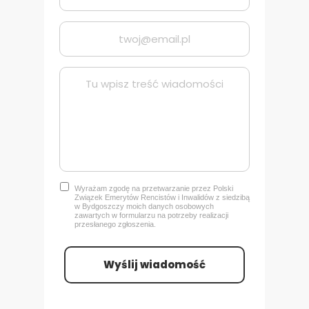
Wyrażam zgodę na przetwarzanie przez Polski
Związek Emerytów Rencistów i Inwalidów z siedzibą
w Bydgoszczy
moich danych osobowych
zawartych w formularzu na potrzeby realizacji
przesłanego zgłoszenia.
Wyślij wiadomość