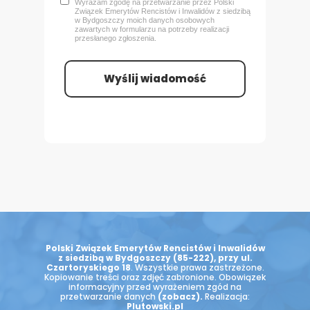
Wyrażam zgodę na przetwarzanie przez Polski
Związek Emerytów Rencistów i Inwalidów z siedzibą
w Bydgoszczy
moich danych osobowych
zawartych w formularzu na potrzeby realizacji
przesłanego zgłoszenia.
Wyślij wiadomość
Polski Związek Emerytów Rencistów i Inwalidów
z siedzibą w Bydgoszczy (85-222), przy ul.
Czartoryskiego 18
. Wszystkie prawa zastrzeżone.
Kopiowanie treści oraz zdjęć zabronione. Obowiązek
informacyjny przed wyrażeniem zgód na
przetwarzanie danych
(zobacz)
.
Realizacja:
Plutowski.pl