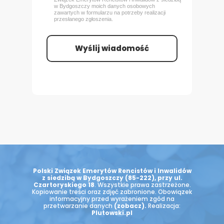
w Bydgoszczy
moich danych osobowych
zawartych w formularzu na potrzeby realizacji
przesłanego zgłoszenia.
Wyślij wiadomość
Polski Związek Emerytów Rencistów i Inwalidów
z siedzibą w Bydgoszczy (85-222), przy ul.
Czartoryskiego 18
. Wszystkie prawa zastrzeżone.
Kopiowanie treści oraz zdjęć zabronione. Obowiązek
informacyjny przed wyrażeniem zgód na
przetwarzanie danych
(zobacz)
.
Realizacja:
Plutowski.pl