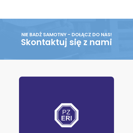
NIE BADŹ SAMOTNY - DOŁĄCZ DO NAS!
Skontaktuj się z nami