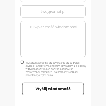
Wyrażam zgodę na przetwarzanie przez Polski
Związek Emerytów Rencistów i Inwalidów z siedzibą
w Bydgoszczy
moich danych osobowych
zawartych w formularzu na potrzeby realizacji
przesłanego zgłoszenia.
Wyślij wiadomość