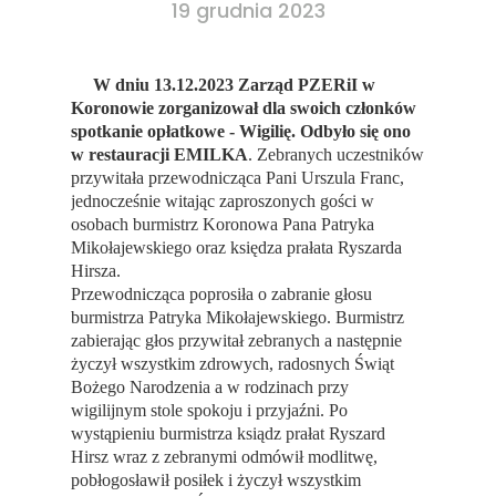
19 grudnia 2023
W dniu 13.12.2023 Zarząd PZERiI w
Koronowie zorganizował dla swoich członków
spotkanie opłatkowe - Wigilię. Odbyło się ono
w restauracji EMILKA
. Zebranych uczestników
przywitała przewodnicząca Pani Urszula Franc,
jednocześnie witając zaproszonych gości w
osobach burmistrz Koronowa Pana Patryka
Mikołajewskiego oraz księdza prałata Ryszarda
Hirsza.
Przewodnicząca poprosiła o zabranie głosu
burmistrza Patryka Mikołajewskiego. Burmistrz
zabierając głos przywitał zebranych a następnie
życzył wszystkim zdrowych, radosnych Świąt
Bożego Narodzenia a w rodzinach przy
wigilijnym stole spokoju i przyjaźni. Po
wystąpieniu burmistrza ksiądz prałat Ryszard
Hirsz wraz z zebranymi odmówił modlitwę,
pobłogosławił posiłek i życzył wszystkim