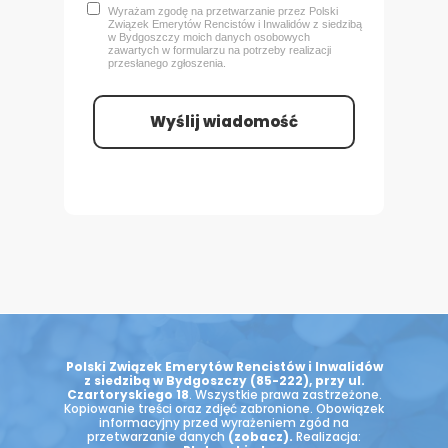
Wyrażam zgodę na przetwarzanie przez Polski
Związek Emerytów Rencistów i Inwalidów z siedzibą
w Bydgoszczy
moich danych osobowych
zawartych w formularzu na potrzeby realizacji
przesłanego zgłoszenia.
Wyślij wiadomość
Polski Związek Emerytów Rencistów i Inwalidów
z siedzibą w Bydgoszczy (85-222), przy ul.
Czartoryskiego 18
. Wszystkie prawa zastrzeżone.
Kopiowanie treści oraz zdjęć zabronione. Obowiązek
informacyjny przed wyrażeniem zgód na
przetwarzanie danych
(zobacz)
.
Realizacja: