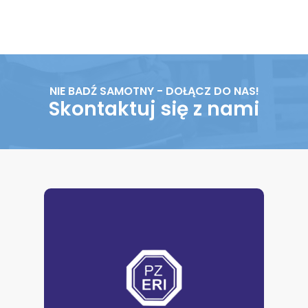
NIE BADŹ SAMOTNY - DOŁĄCZ DO NAS!
Skontaktuj się z nami