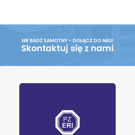
NIE BADŹ SAMOTNY - DOŁĄCZ DO NAS!
Skontaktuj się z nami