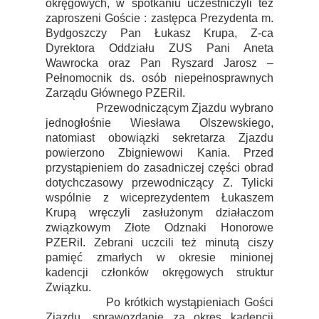
okręgowych, w spotkaniu uczestniczyli też
zaproszeni Goście : zastępca Prezydenta m.
Bydgoszczy Pan Łukasz Krupa, Z-ca
Dyrektora Oddziału ZUS Pani Aneta
Wawrocka oraz Pan Ryszard Jarosz –
Pełnomocnik ds. osób niepełnosprawnych
Zarządu Głównego PZERiI.
Przewodniczącym Zjazdu wybrano
jednogłośnie Wiesława Olszewskiego,
natomiast obowiązki sekretarza Zjazdu
powierzono Zbigniewowi Kania. Przed
przystąpieniem do zasadniczej części obrad
dotychczasowy przewodniczący Z. Tylicki
wspólnie z wiceprezydentem Łukaszem
Krupą wręczyli zasłużonym działaczom
związkowym Złote Odznaki Honorowe
PZERiI. Zebrani uczcili też minutą ciszy
pamięć zmarłych w okresie minionej
kadencji członków okręgowych struktur
Związku.
Po krótkich wystąpieniach Gości
Zjazdu, sprawozdanie za okres kadencji