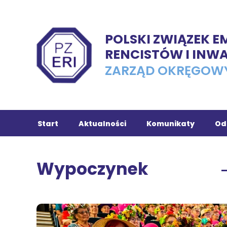
POLSKI ZWIĄZEK 
RENCISTÓW I INW
ZARZĄD OKRĘGOW
Start
Aktualności
Komunikaty
Od
Ch
Wypoczynek
Tu
In
Ko