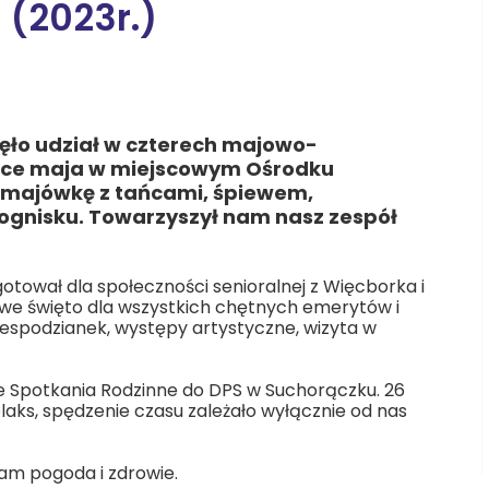
 (2023r.)
ZUS
Łęgnowo
ięło udział w czterech majowo-
ce maja w miejscowym Ośrodku
majówkę z tańcami, śpiewem,
ognisku. Towarzyszył nam nasz zespół
ował dla społeczności senioralnej z Więcborka i
orowe święto dla wszystkich chętnych emerytów i
niespodzianek, występy artystyczne, wizyta w
te Spotkania Rodzinne do DPS w Suchorączku. 26
laks, spędzenie czasu zależało wyłącznie od nas
am pogoda i zdrowie.