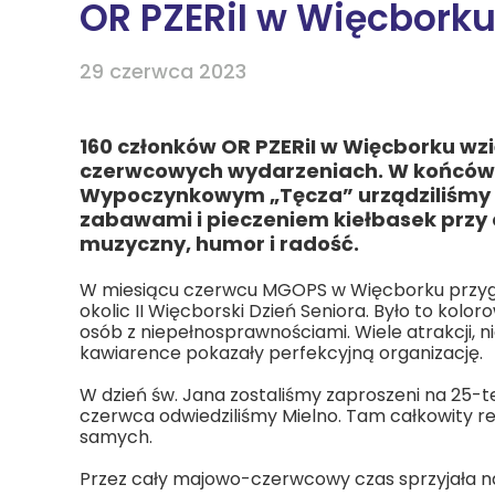
OR PZERiI w Więcborku
29 czerwca 2023
160 członków OR PZERiI w Więcborku wz
czerwcowych wydarzeniach. W końców
Wypoczynkowym „Tęcza” urządziliśmy 
zabawami i pieczeniem kiełbasek przy 
muzyczny, humor i radość.
W miesiącu czerwcu MGOPS w Więcborku przygot
okolic II Więcborski Dzień Seniora. Było to kol
osób z niepełnosprawnościami. Wiele atrakcji, 
kawiarence pokazały perfekcyjną organizację.
W dzień św. Jana zostaliśmy zaproszeni na 25-
czerwca odwiedziliśmy Mielno. Tam całkowity re
samych.
Przez cały majowo-czerwcowy czas sprzyjała n