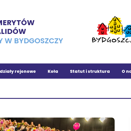
EMERYTÓW
ALIDÓW
Y W BYDGOSZCZY
działy rejonowe
Koła
Statut i struktura
O na
ojnice
Osiedle Leśne
chola
Dąbrowa Chełmińska
owrocław
Fordon
ronowo
Romet