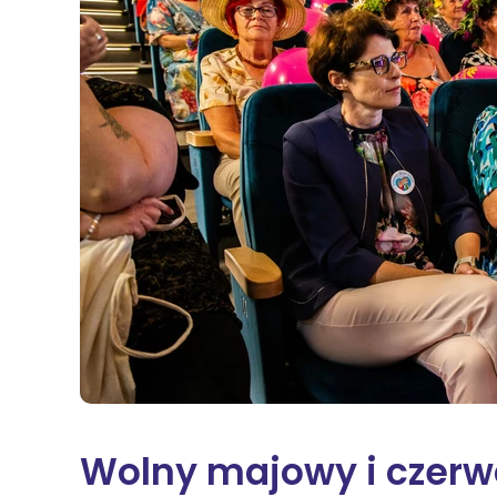
Na
Sę
Św
Żn
Wi
Wolny majowy i czerw