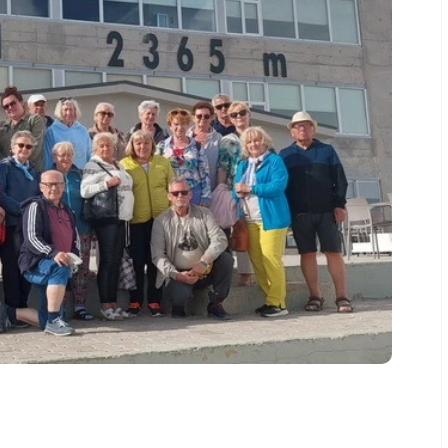
kło
Solec Kujawski
pólno
Wzgórze Wolności
iecie
Szubin
in
Strzelno
ęcbork
Wyżyny Kapuściska
Szwederowo
Błonie
Bartodzieje
Czarże
Śródmieście