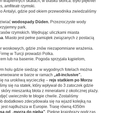
 wapiennych skałach, w blasku słońca. Było pięknie!
, amfiteatr rzymski.
o Antalyi, gdzie pod okiem przewodnika zwiedzaliśmy
dziwiać
wodospady Düden.
Przezroczyste wody
przyjemny park.
czasów rzymskich. Wędrując uliczkami miasta
na
. Miasto jest pełne pamiątek związanych z postacią
r woskowych, gdzie znów niezapomniane wrażenia.
irmę w Turcji prowadzi Polka.
em lub na basenie. Pogoda sprzyjała kąpielom,
wym holu gdzie siedząc w wygodnych fotelach można
e serwowane w barze w ramach
„all-inclusive”.
się na urokliwą wycieczkę –
rejs
statkiem po Morzu
y się na statek, który wpływał do 3 zatoczek gdzie
skóry mieszanką błota z minerałami z okolicznej plaży.
jęć uwieczniło te błogie chwile. Zostaliśmy
sób dodatkowo zdecydowała się na wjazd kolejką na
yt jest najdłuższa w Europie. Trasę równą 4350m
asa od „morza do nieba”
. Piękne krajobrazy podczas