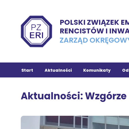
POLSKI ZWIĄZEK 
RENCISTÓW I INW
ZARZĄD OKRĘGOW
Start
Aktualności
Komunikaty
Od
Ch
Aktualności: Wzgórze
Tu
In
Ko