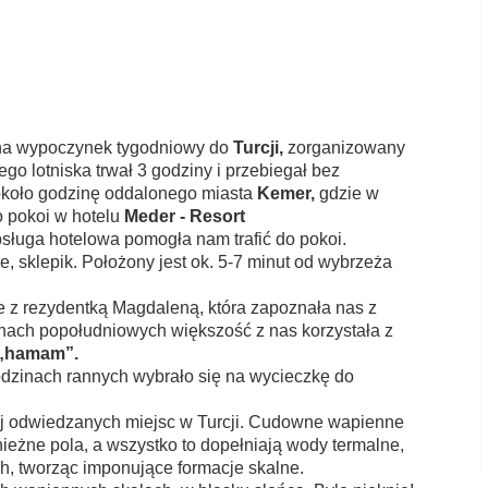
ZUS
Łęgnowo
na wypoczynek tygodniowy do
Turcji,
zorganizowany
o lotniska trwał 3 godziny i przebiegał bez
około godzinę oddalonego miasta
Kemer,
gdzie w
 pokoi w hotelu
Meder - Resort
bsługa hotelowa pomogła nam trafić do pokoi.
e, sklepik. Położony jest ok. 5-7 minut od wybrzeża
e z rezydentką Magdaleną, która zapoznała nas z
inach popołudniowych większość z nas korzystała z
„hamam”.
odzinach rannych wybrało się na wycieczkę do
iej odwiedzanych miejsc w Turcji. Cudowne wapienne
nieżne pola, a wszystko to dopełniają wody termalne,
ch, tworząc imponujące formacje skalne.