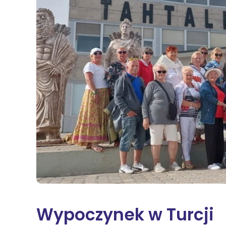
Na
Sę
Św
Żn
Wi
Wypoczynek w Turcji