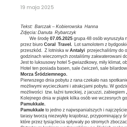
19 maja 2025
Tekst: Barczak – Kobierowska Hanna
Zdjęcia: Danuta Rybarczyk
We środę
07.05.2025
grupa 48 osób wyruszyła 
przez biuro
Coral Travel.
Lot samolotem z bydgoskieg
przeszkód. Z lotniska w
Antalyi
przejechaliśmy do 
godzinach wieczornych zostaliśmy zakwaterowani do
Jest to luksusowy hotel 5-gwiazdkowy, miły klimat, o
Hotel ten posiada basen, sale ćwiczeń, sale bilardow
Morza Śródziemnego.
Pierwszego dnia pobytu z rana czekało nas spotkani
możliwymi wycieczkami i atrakcjami pobytu. W godz
możliwości tzw. łaźni tureckiej, z jacuzzi, zabiegiem
Kolejnego dnia w piątek kilka osób we wczesnych g
Pamukkale.
Pamukkale
to jedno z najwspanialszych i najczęśc
tarasy tworzą niezwykły krajobraz, przypominający ś
które przez tysiąclecia spływały po stromych zbocza