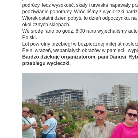
podróży, lecz wysokość, skały i urwiska napawały pr
podziwianie panoramy. Wróciliśmy z wycieczki bardz
Wtorek ostatni dzień pobytu to dzień odpoczynku, 
okolicznych sklepach.
We środę rano po godz. 6.00 rano wyjechaliśmy auto
Polski.
Lot powrotny przebiegł w bezpiecznej miłej atmosfer
Pełni wrażeń, wspaniałych obrazów w pamięci i wyp
Bardzo dziękuję organizatorom: pani Danusi Ryba
przebiegu wycieczki.