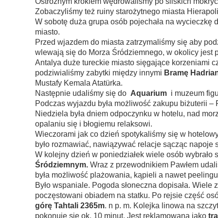
Ostrożnym krokiem wędrowaliśmy po śliskich mokrych
Zobaczyliśmy też ruiny starożytnego miasta Hierapolis
W sobotę duża grupa osób pojechała na wycieczkę d
miasto.
Przed wjazdem do miasta zatrzymaliśmy się aby po
wlewają się do Morza Śródziemnego, w okolicy jest 
Antalya duże tureckie miasto sięgające korzeniami 
podziwialiśmy zabytki między innymi
Bramę Hadria
Mustafy Kemala Atatürka.
Następnie udaliśmy się do
Aquarium
i muzeum figu
Podczas wyjazdu była możliwość zakupu biżuterii – F
Niedziela była dniem odpoczynku w hotelu, nad morz
opalaniu się i błogiemu relaksowi.
Wieczorami jak co dzień spotykaliśmy się w hotelo
było rozmawiać, nawiązywać relacje sącząc napoj
W kolejny dzień w poniedziałek wiele osób wybrało 
Śródziemnym.
Wraz z przewodnikiem Pawłem udaliśm
była możliwość plażowania, kąpieli a nawet peelingu 
Było wspaniale. Pogoda słoneczna dopisała. Wiele zd
poczęstowani obiadem na statku. Po rejsie część o
górę Tahtali
2365m
. n p. m. Kolejka linowa na szcz
pokonuje się ok. 10 minut. Jest reklamowana jako
tr