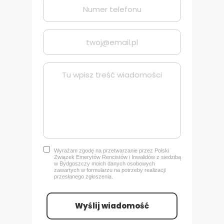
Wyrażam zgodę na przetwarzanie przez Polski
Związek Emerytów Rencistów i Inwalidów z siedzibą
w Bydgoszczy
moich danych osobowych
zawartych w formularzu na potrzeby realizacji
przesłanego zgłoszenia.
Wyślij wiadomość