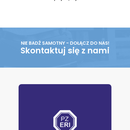
NIE BADŹ SAMOTNY - DOŁĄCZ DO NAS!
Skontaktuj się z nami