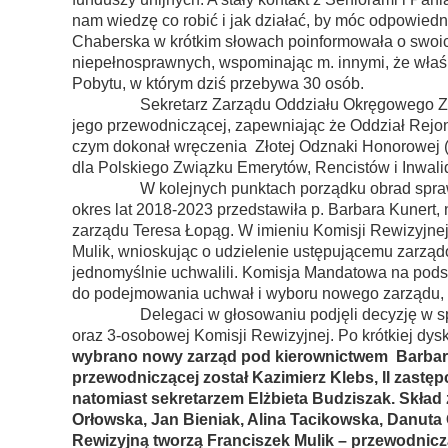
nam wiedzę co robić i jak działać, by móc odpowiedn
Chaberska w krótkim słowach poinformowała o swoich
niepełnosprawnych, wspominając m. innymi, że właś
Pobytu, w którym dziś przebywa 30 osób.
Sekretarz Zarządu Oddziału Okręgowego Zbigni
jego przewodniczącej, zapewniając że Oddział Rejon
czym dokonał wręczenia Złotej Odznaki Honorowej 
dla Polskiego Związku Emerytów, Rencistów i Inwal
W kolejnych punktach porządku obrad sprawozd
okres lat 2018-2023 przedstawiła p. Barbara Kunert,
zarządu Teresa Łopąg. W imieniu Komisji Rewizyjnej
Mulik, wnioskując o udzielenie ustępującemu zarządo
jednomyślnie uchwalili. Komisja Mandatowa na pods
do podejmowania uchwał i wyboru nowego zarządu, k
Delegaci w głosowaniu podjęli decyzję w spra
oraz 3-osobowej Komisji Rewizyjnej. Po krótkiej dy
wybrano nowy zarząd pod kierownictwem Barbary 
przewodniczącej został Kazimierz Klebs, II zastę
natomiast sekretarzem Elżbieta Budziszak. Skład
Orłowska, Jan Bieniak, Alina Tacikowska, Danut
Rewizyjną tworzą Franciszek Mulik – przewodnicz