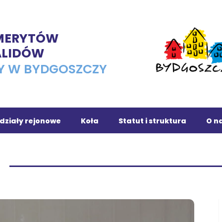
EMERYTÓW
ALIDÓW
Y W BYDGOSZCZY
działy rejonowe
Koła
Statut i struktura
O na
ojnice
Osiedle Leśne
chola
Dąbrowa Chełmińska
owrocław
Fordon
ronowo
Romet