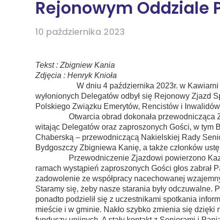
Rejonowym Oddziale PZ
10 października 2023
Tekst : Zbigniew Kania
Zdjęcia : Henryk Knioła
W dniu 4 października 2023r. w Kawiarni „Cec
wyłonionych Delegatów odbył się Rejonowy Zjazd
Polskiego Związku Emerytów, Rencistów i Inwalidó
Otwarcia obrad dokonała przewodnicząca Zarz
witając Delegatów oraz zaproszonych Gości, w tym 
Chaberską – przewodniczącą Nakielskiej Rady Seni
Bydgoszczy Zbigniewa Kanię, a także członków ust
Przewodniczenie Zjazdowi powierzono Kazimier
ramach wystąpień zaproszonych Gości głos zabrał Pa
zadowolenie ze współpracy nacechowanej wzajemn
Staramy się, żeby nasze starania były odczuwalne. P
ponadto podzielił się z uczestnikami spotkania info
mieście i w gminie. Nakło szybko zmienia się dzięki
funduszy unijnych. A stały kontakt z Seniorami i P