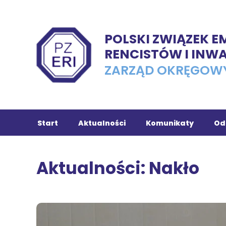
POLSKI ZWIĄZEK 
RENCISTÓW I INW
ZARZĄD OKRĘGOW
Start
Aktualności
Komunikaty
Od
Ch
Aktualności: Nakło
Tu
In
Ko