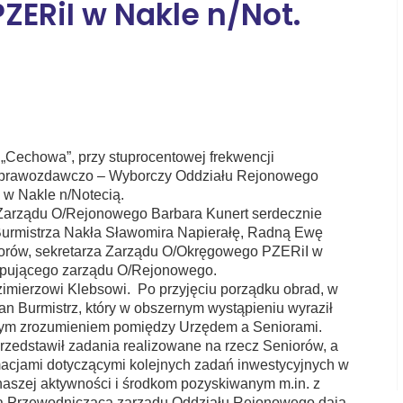
ERiI w Nakle n/Not.
ZUS
Łęgnowo
howa”, przy stuprocentowej frekwencji
 Sprawozdawczo – Wyborczy Oddziału Rejonowego
w w Nakle n/Notecią.
ądu O/Rejonowego Barbara Kunert serdecznie
Burmistrza Nakła Sławomira Napierałę, Radną Ewę
orów, sekretarza Zarządu O/Okręgowego PZERiI w
ępującego zarządu O/Rejonowego.
zowi Klebsowi. Po przyjęciu porządku obrad, w
n Burmistrz, który w obszernym wystąpieniu wyraził
ym zrozumieniem pomiędzy Urzędem a Seniorami.
rzedstawił zadania realizowane na rzecz Seniorów, a
rmacjami dotyczącymi kolejnych zadań inwestycyjnych w
 naszej aktywności i środkom pozyskiwanym m.in. z
anią Przewodniczącą zarządu Oddziału Rejonowego dają