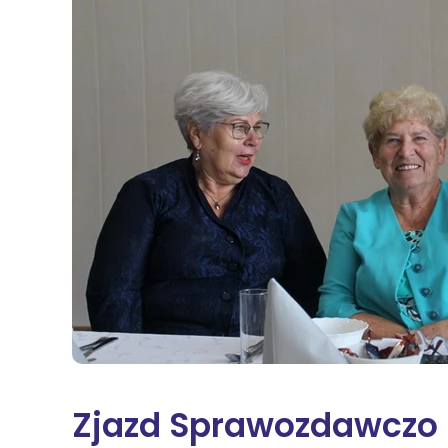
Na
Sę
Św
Żn
Wi
Zjazd Sprawozdawczo