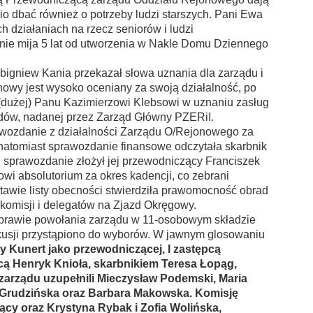
io dbać również o potrzeby ludzi starszych. Pani Ewa
 działaniach na rzecz seniorów i ludzi
nie mija 5 lat od utworzenia w Nakle Domu Dziennego
ew Kania przekazał słowa uznania dla zarządu i
owy jest wysoko oceniany za swoją działalność, po
(dużej) Panu Kazimierzowi Klebsowi w uznaniu zasług
idów, nadanej przez Zarząd Główny PZERiI.
anie z działalności Zarządu O/Rejonowego za
 natomiast sprawozdanie finansowe odczytała skarbnik
 sprawozdanie złożył jej przewodniczący Franciszek
wi absolutorium za okres kadencji, co zebrani
tawie listy obecności stwierdziła prawomocność obrad
omisji i delegatów na Zjazd Okręgowy.
wie powołania zarządu w 11-osobowym składzie
skusji przystąpiono do wyborów. W jawnym glosowaniu
Kunert jako przewodniczącej, I zastępcą
pcą Henryk Knioła, skarbnikiem Teresa Łopąg,
 zarządu uzupełnili Mieczysław Podemski, Maria
a Grudzińska oraz Barbara Makowska. Komisję
ący oraz Krystyna Rybak i Zofia Wolińska,