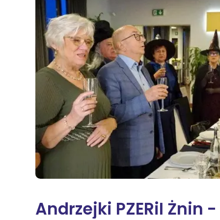
Na
Sę
Św
Żn
Wi
Andrzejki PZERiI Żnin -