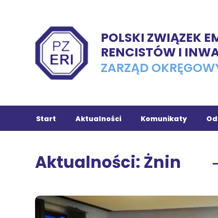
POLSKI ZWIĄZEK 
RENCISTÓW I INW
ZARZĄD OKRĘGOW
Start
Aktualności
Komunikaty
Od
Ch
Aktualności: Żnin
Tu
In
Ko