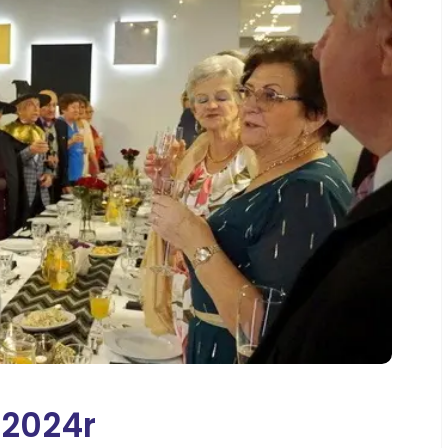
kło
Solec Kujawski
pólno
Wzgórze Wolności
iecie
Szubin
in
Strzelno
ęcbork
Wyżyny Kapuściska
Szwederowo
Błonie
Bartodzieje
Czarże
 2024r
Śródmieście