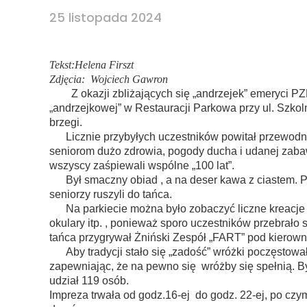
25 listopada 2024
Tekst:Helena Firszt
Zdjęcia: Wojciech Gawron
Z okazji zbliżających się „andrzejek” emeryci PZER
„andrzejkowej” w Restauracji Parkowa przy ul. Szkol
brzegi.
Licznie przybyłych uczestników powitał przewodn
seniorom dużo zdrowia, pogody ducha i udanej zaba
wszyscy zaśpiewali wspólne „100 lat”.
Był smaczny obiad , a na deser kawa z ciastem. P
seniorzy ruszyli do tańca.
Na parkiecie można było zobaczyć liczne kreacje a
okulary itp. , ponieważ sporo uczestników przebrało s
tańca przygrywał Żniński Zespół „FART” pod kierow
Aby tradycji stało się „zadość” wróżki poczęstował
zapewniając, że na pewno się wróżby się spełnią. B
udział 119 osób.
Impreza trwała od godz.16-ej do godz. 22-ej, po cz