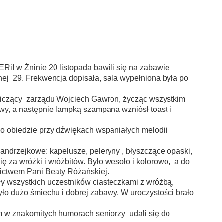
ZUS
Łęgnowo
iI w Żninie 20 listopada bawili się na zabawie
nej 29. Frekwencja dopisała, sala wypełniona była po
iczący zarządu Wojciech Gawron, życząc wszystkim
wy, a następnie lampką szampana wzniósł toast i
o obiedzie przy dźwiękach wspaniałych melodii
ndrzejkowe: kapelusze, peleryny , błyszczące opaski,
ię za wróżki i wróżbitów. Było wesoło i kolorowo, a do
nictwem Pani Beaty Różańskiej.
y wszystkich uczestników ciasteczkami z wróżbą,
yło dużo śmiechu i dobrej zabawy. W uroczystości brało
ym w znakomitych humorach seniorzy udali się do