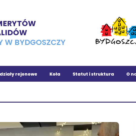
EMERYTÓW
ALIDÓW
Y W BYDGOSZCZY
działy rejonowe
Koła
Statut i struktura
O na
ojnice
Osiedle Leśne
chola
Dąbrowa Chełmińska
owrocław
Fordon
ronowo
Romet