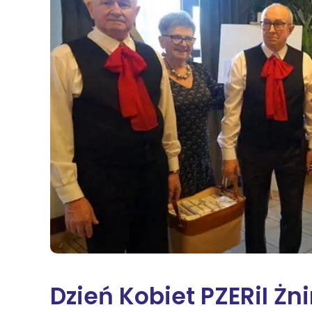
Na
Sę
Św
Żn
Wi
Dzień Kobiet PZERiI Ż