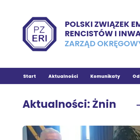
POLSKI ZWIĄZEK 
RENCISTÓW I INW
ZARZĄD OKRĘGOW
Start
Aktualności
Komunikaty
Od
Ch
Aktualności: Żnin
Tu
In
Ko