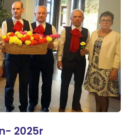
kło
Solec Kujawski
pólno
Wzgórze Wolności
iecie
Szubin
in
Strzelno
ęcbork
Wyżyny Kapuściska
Szwederowo
Błonie
Bartodzieje
Czarże
nin- 2025r
Śródmieście