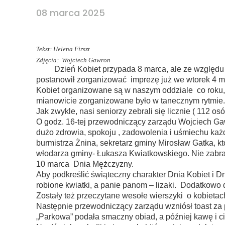
08 marca 2025
Tekst: Helena Firszt
Zdjęcia: Wojciech Gawron
Dzień Kobiet przypada 8 marca, ale ze względu n
postanowił zorganizować imprezę już we wtorek 4 ma
Kobiet organizowane są w naszym oddziale co roku, 
mianowicie zorganizowane było w tanecznym rytmie.
Jak zwykle, nasi seniorzy zebrali się licznie ( 112 o
O godz. 16-tej przewodniczący zarządu Wojciech G
dużo zdrowia, spokoju , zadowolenia i uśmiechu każ
burmistrza Żnina, sekretarz gminy Mirosław Gatka, k
włodarza gminy- Łukasza Kwiatkowskiego. Nie zabra
10 marca Dnia Mężczyzny.
Aby podkreślić świąteczny charakter Dnia Kobiet i 
robione kwiatki, a panie panom – lizaki. Dodatkowo 
Zostały też przeczytane wesołe wierszyki o kobietac
Następnie przewodniczący zarządu wzniósł toast za p
„Parkowa” podała smaczny obiad, a później kawę i ci