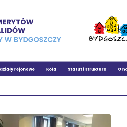
EMERYTÓW
ALIDÓW
Y W BYDGOSZCZY
działy rejonowe
Koła
Statut i struktura
O na
ojnice
Osiedle Leśne
chola
Dąbrowa Chełmińska
owrocław
Fordon
ronowo
Romet