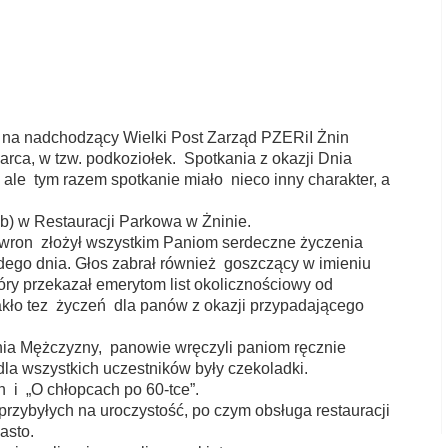
ZUS
Łęgnowo
a nadchodzący Wielki Post Zarząd PZERiI Żnin
rca, w tzw. podkoziołek. Spotkania z okazji Dnia
ale tym razem spotkanie miało nieco inny charakter, a
sób) w Restauracji Parkowa w Żninie.
awron złożył wszystkim Paniom serdeczne życzenia
dego dnia. Głos zabrał również goszczący w imieniu
tóry przekazał emerytom list okolicznościowy od
kło tez życzeń dla panów z okazji przypadającego
Dnia Mężczyzny, panowie wręczyli paniom ręcznie
dla wszystkich uczestników były czekoladki.
h i „O chłopcach po 60-tce”.
rzybyłych na uroczystość, po czym obsługa restauracji
asto.