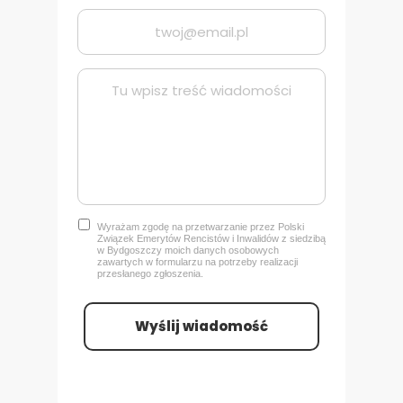
Wyrażam zgodę na przetwarzanie przez Polski
Związek Emerytów Rencistów i Inwalidów z siedzibą
w Bydgoszczy
moich danych osobowych
zawartych w formularzu na potrzeby realizacji
przesłanego zgłoszenia.
Wyślij wiadomość